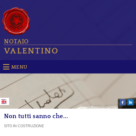
NOTAIO
VALENTINO
MENU
Non tutti sanno che...
SITO IN COSTRUZIONE