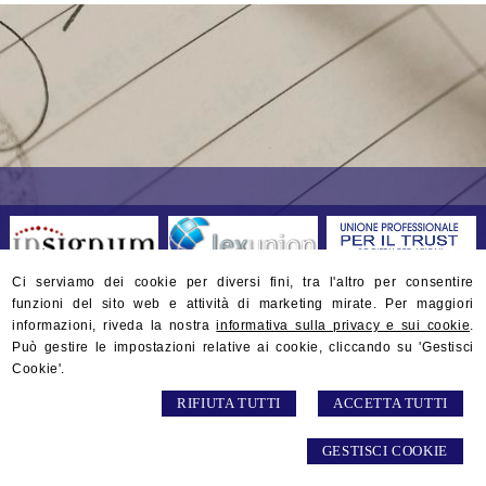
Ci serviamo dei cookie per diversi fini, tra l'altro per consentire
funzioni del sito web e attività di marketing mirate. Per maggiori
Valentino Dott. Elpidio Studio Notarile
informazioni, riveda la nostra
informativa sulla privacy e sui cookie
.
Via Milite Ignoto, 5 -
Alassio
,
SV
Può gestire le impostazioni relative ai cookie, cliccando su 'Gestisci
© 2026 Copyright Studio Notarile Elpidio VALENTINO. Tutti i diritti
Cookie'.
riservati | P.IVA 01132290097 |
Sitemap
-
Privacy
-
Gestisci Cookie
-
RIFIUTA TUTTI
ACCETTA TUTTI
Credits
GESTISCI COOKIE