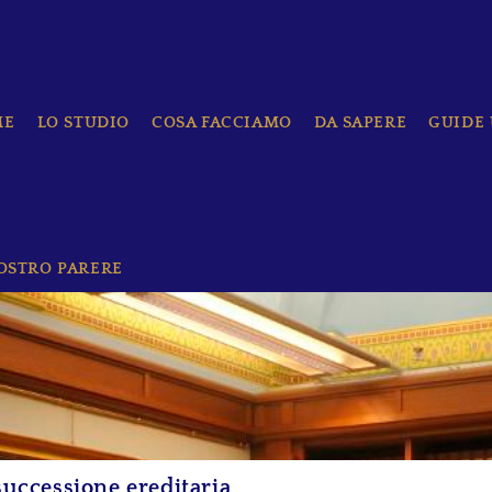
ME
LO STUDIO
COSA FACCIAMO
DA SAPERE
GUIDE 
VOSTRO PARERE
successione ereditaria