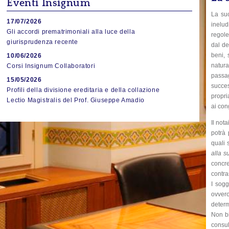
Eventi Insignum
La suc
17/07/2026
inelud
Gli accordi prematrimoniali alla luce della
regole
giurisprudenza recente
dal de
beni, 
10/06/2026
natura
Corsi Insignum Collaboratori
passa
15/05/2026
succes
Profili della divisione ereditaria e della collazione
propri
Lectio Magistralis del Prof. Giuseppe Amadio
ai con
Il not
potrà 
quali 
alla s
concre
contra
I sogg
ovvero
determ
Non bi
consul