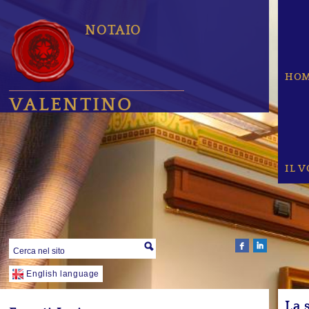
NOTAIO
HO
VALENTINO
IL 
English language
La 