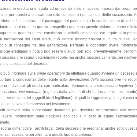
cessione ereditaria è legata ad un evento triste e spesso rimosso dai propri pen
ibile, per questo a tutti sarebbe utile conoscere i principi del diritto successorio.
 viene, infatti, assicurato il passaggio del patrimonio e la continuazione di tutti i rap
funto ai suoi eredi. In questa prospettiva una consapevole visione di come effettu
soprattutto quando questi consistano in attività complesse e/o legate all'impresa
li inclinazioni dei futuri eredi, può evitare incomprensioni e liti tra di essi,
ggio di consegne tra due generazioni. Pertanto è opportuno avere informazioni
sione ereditaria: il notaio può essere d’aiuto non solo, preventivamente, per forni
a successione segua determinate regole, ma anche, successivamente, per risolvere
giunti, a seguito del decesso.
aio può informare sulle
prime operazioni
da effettuare quando avviene un decesso e, 
portare a conoscenza delle regole sulla
devoluzione della successione
(le regole
sono individuati gli eredi), con particolare riferimento alla
successione legittima
(r
uccessione testamentaria
(regolata dalla volontà di chi ha lasciato un testamento);
to - se vi siano dei soggetti (detti legittimari) ai quali la legge riserva in ogni caso 
sto con la volontà espressa nel testamento.
etti coinvolti nella successione dovranno, poi, decidere se procedere alla
accet
 avere informazioni sulla disciplina applicabile in caso di legato: l’attribuzion
inato.
sogna dimenticare i profili fiscali della successione ereditaria: anche sotto quest’as
enza necessaria per affrontare questo tipo di problema.