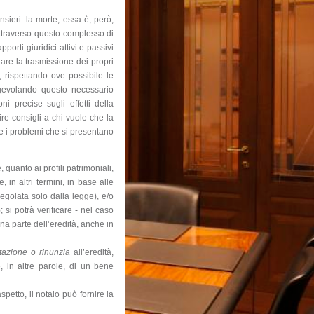
sieri: la morte; essa è, però,
 Attraverso questo complesso di
porti giuridici attivi e passivi
are la trasmissione dei propri
, rispettando ove possibile le
 agevolando questo necessario
 precise sugli effetti della
re consigli a chi vuole che la
 i problemi che si presentano
quanto ai profili patrimoniali,
, in altri termini, in base alle
egolata solo dalla legge), e/o
 si potrà verificare - nel caso
una parte dell’eredità, anche in
tazione o rinunzia
all’eredità,
e, in altre parole, di un bene
petto, il notaio può fornire la